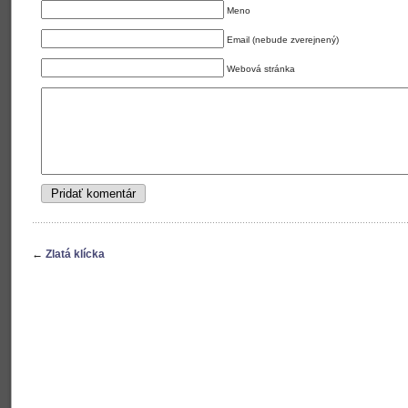
Meno
Email (nebude zverejnený)
Webová stránka
←
Zlatá klícka