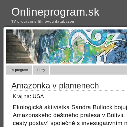
Onlineprogram.sk
TV program s filmovou databázou
TV program
Filmy
Amazonka v plamenech
Krajina
:
USA
Ekologická aktivistka Sandra Bullock boju
Amazonského deštného pralesa v Bolívii
cesty postaví společně s investigativním