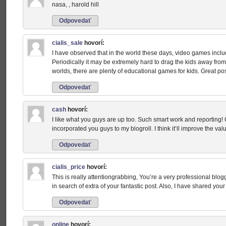
nasa, , harold hill
Odpovedať
cialis_sale
hovorí:
I have observed that in the world these days, video games include
Periodically it may be extremely hard to drag the kids away from
worlds, there are plenty of educational games for kids. Great pos
Odpovedať
cash
hovorí:
I like what you guys are up too. Such smart work and reporting! 
incorporated you guys to my blogroll. I think it’ll improve the va
Odpovedať
cialis_price
hovorí:
This is really attentiongrabbing, You’re a very professional blogg
in search of extra of your fantastic post. Also, I have shared your
Odpovedať
online
hovorí: