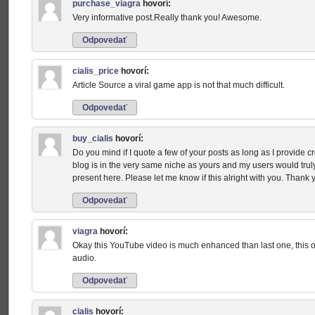
purchase_viagra
hovorí:
Very informative post.Really thank you! Awesome.
Odpovedať
cialis_price
hovorí:
Article Source a viral game app is not that much difficult.
Odpovedať
buy_cialis
hovorí:
Do you mind if I quote a few of your posts as long as I provide
blog is in the very same niche as yours and my users would truly 
present here. Please let me know if this alright with you. Thank 
Odpovedať
viagra
hovorí:
Okay this YouTube video is much enhanced than last one, this o
audio.
Odpovedať
cialis
hovorí: