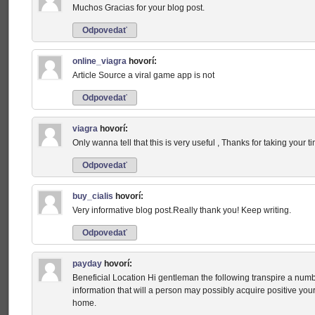
Muchos Gracias for your blog post.
Odpovedať
online_viagra
hovorí:
Article Source a viral game app is not
Odpovedať
viagra
hovorí:
Only wanna tell that this is very useful , Thanks for taking your tim
Odpovedať
buy_cialis
hovorí:
Very informative blog post.Really thank you! Keep writing.
Odpovedať
payday
hovorí:
Beneficial Location Hi gentleman the following transpire a numb
information that will a person may possibly acquire positive you
home.