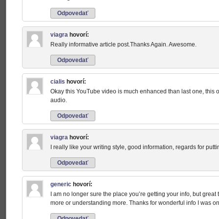
Odpovedať
viagra
hovorí:
Really informative article post.Thanks Again. Awesome.
Odpovedať
cialis
hovorí:
Okay this YouTube video is much enhanced than last one, this o
audio.
Odpovedať
viagra
hovorí:
I really like your writing style, good information, regards for putt
Odpovedať
generic
hovorí:
I am no longer sure the place you’re getting your info, but great
more or understanding more. Thanks for wonderful info I was on t
Odpovedať