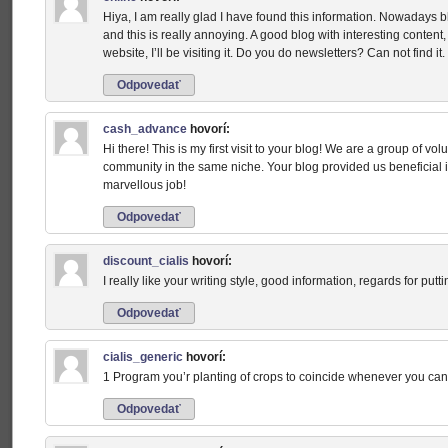
Hiya, I am really glad I have found this information. Nowadays 
and this is really annoying. A good blog with interesting content,
website, I’ll be visiting it. Do you do newsletters? Can not find it.
Odpovedať
cash_advance
hovorí:
Hi there! This is my first visit to your blog! We are a group of vol
community in the same niche. Your blog provided us beneficial 
marvellous job!
Odpovedať
discount_cialis
hovorí:
I really like your writing style, good information, regards for putt
Odpovedať
cialis_generic
hovorí:
1 Program you’r planting of crops to coincide whenever you can 
Odpovedať