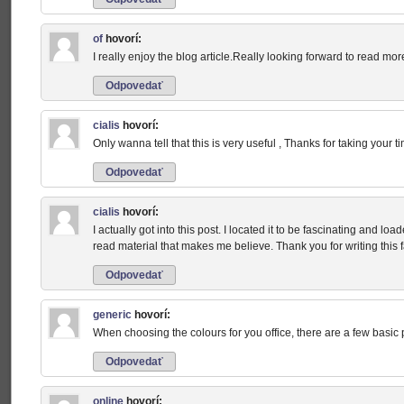
of
hovorí:
I really enjoy the blog article.Really looking forward to read mor
Odpovedať
cialis
hovorí:
Only wanna tell that this is very useful , Thanks for taking your tim
Odpovedať
cialis
hovorí:
I actually got into this post. I located it to be fascinating and load
read material that makes me believe. Thank you for writing this f
Odpovedať
generic
hovorí:
When choosing the colours for you office, there are a few basic p
Odpovedať
online
hovorí: