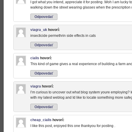
I got what you intend, appreciate it for posting .Woh I am lucky t
walking down the street wearing glasses when the prescription 
Odpovedať
viagra_uk
hovorí:
insecticide permethrin side effects in cats
Odpovedať
cialis
hovorí:
This kind of game gives a real experience of building a farm and
Odpovedať
viagra
hovorí:
I’m curious to uncover out what blog system youre employing? I
with my latest weblog and Id like to locate something more s
Odpovedať
cheap_cialis
hovorí:
I like this post, enjoyed this one thankyou for posting .