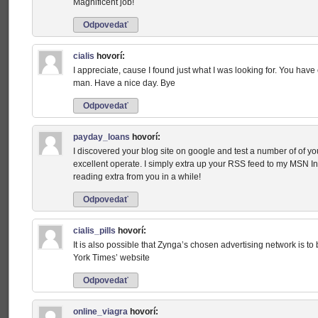
Magnificent job!
Odpovedať
cialis
hovorí:
I appreciate, cause I found just what I was looking for. You ha
man. Have a nice day. Bye
Odpovedať
payday_loans
hovorí:
I discovered your blog site on google and test a number of of yo
excellent operate. I simply extra up your RSS feed to my MSN In
reading extra from you in a while!
Odpovedať
cialis_pills
hovorí:
It is also possible that Zynga’s chosen advertising network is t
York Times’ website
Odpovedať
online_viagra
hovorí: