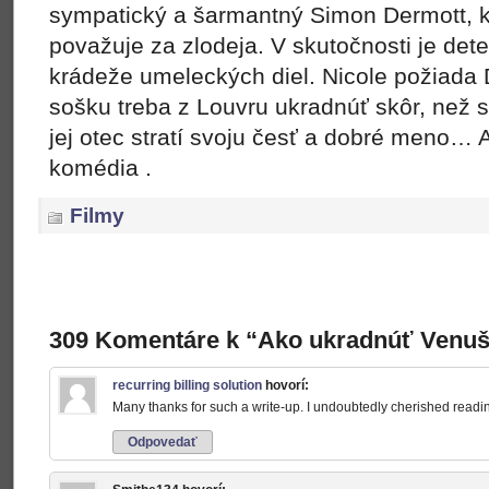
sympatický a šarmantný Simon Dermott, 
považuje za zlodeja. V skutočnosti je det
krádeže umeleckých diel. Nicole požiada
sošku treba z Louvru ukradnúť skôr, než sa 
jej otec stratí svoju česť a dobré meno… 
komédia .
Filmy
309 Komentáre k “Ako ukradnúť Venu
recurring billing solution
hovorí:
Many thanks for such a write-up. I undoubtedly cherished reading 
Odpovedať