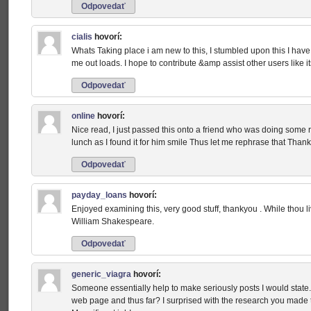
Odpovedať
cialis
hovorí:
Whats Taking place i am new to this, I stumbled upon this I have 
me out loads. I hope to contribute &amp assist other users like i
Odpovedať
online
hovorí:
Nice read, I just passed this onto a friend who was doing some 
lunch as I found it for him smile Thus let me rephrase that Thank
Odpovedať
payday_loans
hovorí:
Enjoyed examining this, very good stuff, thankyou . While thou l
William Shakespeare.
Odpovedať
generic_viagra
hovorí:
Someone essentially help to make seriously posts I would state. T
web page and thus far? I surprised with the research you made to