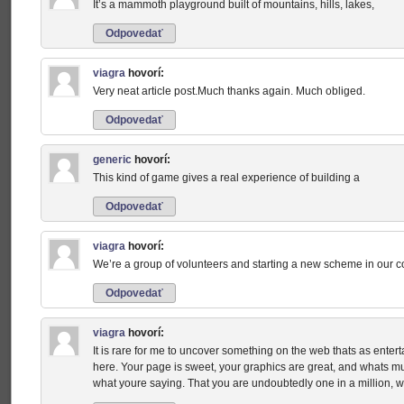
It’s a mammoth playground built of mountains, hills, lakes,
Odpovedať
viagra
hovorí:
Very neat article post.Much thanks again. Much obliged.
Odpovedať
generic
hovorí:
This kind of game gives a real experience of building a
Odpovedať
viagra
hovorí:
We’re a group of volunteers and starting a new scheme in our 
Odpovedať
viagra
hovorí:
It is rare for me to uncover something on the web thats as enter
here. Your page is sweet, your graphics are great, and whats mu
what youre saying. That you are undoubtedly one in a million, w