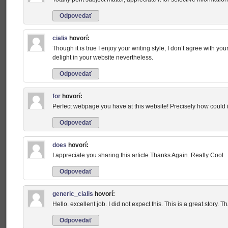
Odpovedať
cialis
hovorí:
Though it is true I enjoy your writing style, I don’t agree with you
delight in your website nevertheless.
Odpovedať
for
hovorí:
Perfect webpage you have at this website! Precisely how could i
Odpovedať
does
hovorí:
I appreciate you sharing this article.Thanks Again. Really Cool.
Odpovedať
generic_cialis
hovorí:
Hello. excellent job. I did not expect this. This is a great story. T
Odpovedať