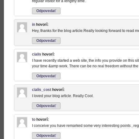
regular visitor for a lengthy time.
Odpovedať
in
hovorí:
Hey, thanks for the blog article.Really looking forward to read 
Odpovedať
cialis
hovorí:
I have recently started a web site, the info you provide on this s
your time &amp work. There can be no real freedom without the 
Odpovedať
cialis_cost
hovorí:
I loved your blog article. Really Cool.
Odpovedať
to
hovorí:
I conceive you have remarked some very interesting points , rega
Odpovedať