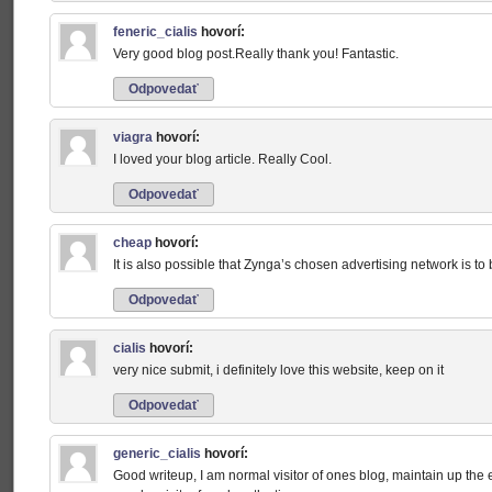
feneric_cialis
hovorí:
Very good blog post.Really thank you! Fantastic.
Odpovedať
viagra
hovorí:
I loved your blog article. Really Cool.
Odpovedať
cheap
hovorí:
It is also possible that Zynga’s chosen advertising network is to
Odpovedať
cialis
hovorí:
very nice submit, i definitely love this website, keep on it
Odpovedať
generic_cialis
hovorí:
Good writeup, I am normal visitor of ones blog, maintain up the e