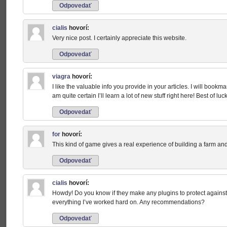
Odpovedať
cialis
hovorí:
Very nice post. I certainly appreciate this website.
Odpovedať
viagra
hovorí:
I like the valuable info you provide in your articles. I will book
am quite certain I’ll learn a lot of new stuff right here! Best of luck
Odpovedať
for
hovorí:
This kind of game gives a real experience of building a farm an
Odpovedať
cialis
hovorí:
Howdy! Do you know if they make any plugins to protect against
everything I’ve worked hard on. Any recommendations?
Odpovedať