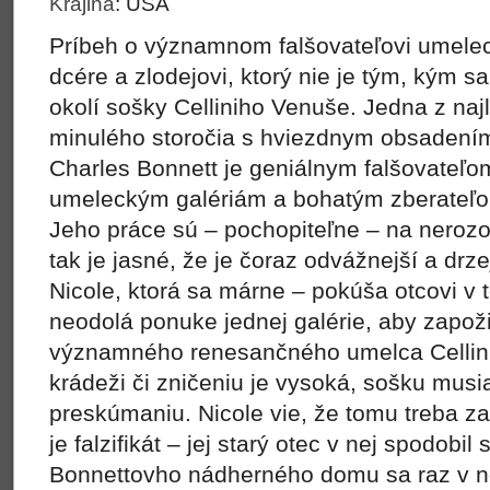
Krajina
:
USA
Príbeh o významnom falšovateľovi umeleck
dcére a zlodejovi, ktorý nie je tým, kým sa
okolí sošky Celliniho Venuše. Jedna z naj
minulého storočia s hviezdnym obsadením
Charles Bonnett je geniálnym falšovateľ
umeleckým galériám a bohatým zberateľo
Jeho práce sú – pochopiteľne – na nerozo
tak je jasné, že je čoraz odvážnejší a drz
Nicole, ktorá sa márne – pokúša otcovi v 
neodolá ponuke jednej galérie, aby zapož
významného renesančného umelca Cellinih
krádeži či zničeniu je vysoká, sošku mus
preskúmaniu. Nicole vie, že tomu treba za
je falzifikát – jej starý otec v nej spodobi
Bonnettovho nádherného domu sa raz v n