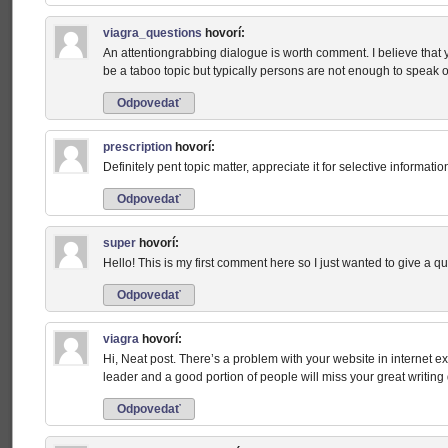
viagra_questions
hovorí:
An attentiongrabbing dialogue is worth comment. I believe that yo
be a taboo topic but typically persons are not enough to speak o
Odpovedať
prescription
hovorí:
Definitely pent topic matter, appreciate it for selective informatio
Odpovedať
super
hovorí:
Hello! This is my first comment here so I just wanted to give a qu
Odpovedať
viagra
hovorí:
Hi, Neat post. There’s a problem with your website in internet expl
leader and a good portion of people will miss your great writing 
Odpovedať