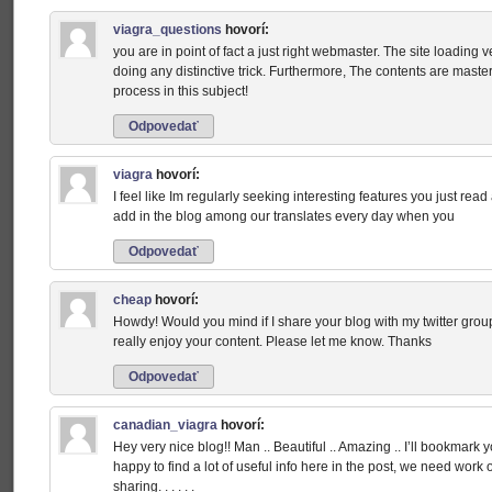
viagra_questions
hovorí:
you are in point of fact a just right webmaster. The site loading ve
doing any distinctive trick. Furthermore, The contents are mast
process in this subject!
Odpovedať
viagra
hovorí:
I feel like Im regularly seeking interesting features you just rea
add in the blog among our translates every day when you
Odpovedať
cheap
hovorí:
Howdy! Would you mind if I share your blog with my twitter group
really enjoy your content. Please let me know. Thanks
Odpovedať
canadian_viagra
hovorí:
Hey very nice blog!! Man .. Beautiful .. Amazing .. I’ll bookmark
happy to find a lot of useful info here in the post, we need work 
sharing. . . . . .