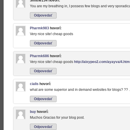
Smithe134
hovorí:
You are my breathing in, I possess few blogs and very sporadic
Odpovedať
Pharmk983
hovorí:
Very nice site! cheap goods
Odpovedať
Pharmk686
hovorí:
Very nice site! cheap goods
http://aixypeo2.com/ayayva/4.htm
Odpovedať
cialis
hovorí:
what are some superior and in demand websites for blogs? ?? .
Odpovedať
buy
hovorí:
Muchos Gracias for your blog post.
Odpovedať