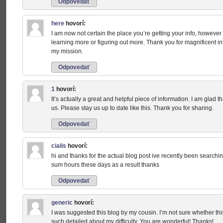
Odpovedať
here
hovorí:
I am now not certain the place you’re getting your info, howeve
learning more or figuring out more. Thank you for magnificent info
my mission.
Odpovedať
1
hovorí:
It’s actually a great and helpful piece of information. I am glad t
us. Please stay us up to date like this. Thank you for sharing.
Odpovedať
cialis
hovorí:
hi and thanks for the actual blog post ive recently been searchin
sum hours these days as a result thanks
Odpovedať
generic
hovorí:
I was suggested this blog by my cousin. I’m not sure whether thi
such detailed about my difficulty. You are wonderful! Thanks!