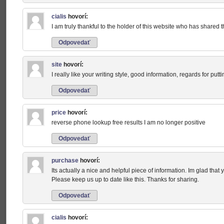
cialis
hovorí:
I am truly thankful to the holder of this website who has shared thi
Odpovedať
site
hovorí:
I really like your writing style, good information, regards for putt
Odpovedať
price
hovorí:
reverse phone lookup free results I am no longer positive
Odpovedať
purchase
hovorí:
Its actually a nice and helpful piece of information. Im glad that 
Please keep us up to date like this. Thanks for sharing.
Odpovedať
cialis
hovorí: