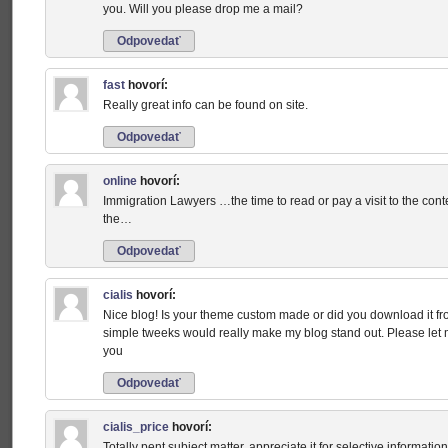
you. Will you please drop me a mail?
Odpovedať
fast
hovorí:
Really great info can be found on site.
Odpovedať
online
hovorí:
Immigration Lawyers …the time to read or pay a visit to the cont
the…
Odpovedať
cialis
hovorí:
Nice blog! Is your theme custom made or did you download it f
simple tweeks would really make my blog stand out. Please let
you
Odpovedať
cialis_price
hovorí:
Totally pent subject matter, appreciate it for selective information