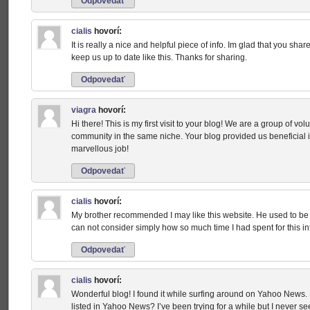
Odpovedať
cialis
hovorí:
It is really a nice and helpful piece of info. Im glad that you sha
keep us up to date like this. Thanks for sharing.
Odpovedať
viagra
hovorí:
Hi there! This is my first visit to your blog! We are a group of vol
community in the same niche. Your blog provided us beneficial 
marvellous job!
Odpovedať
cialis
hovorí:
My brother recommended I may like this website. He used to be t
can not consider simply how so much time I had spent for this in
Odpovedať
cialis
hovorí:
Wonderful blog! I found it while surfing around on Yahoo News
listed in Yahoo News? I’ve been trying for a while but I never s