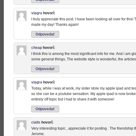
viagra
hovorí:
I truly appreciate this post. I have been looking all over for thi
made my day! Thanks again!
Odpovedať
cheap
hovorí:
I think this is among the most significant info for me. And i am g
some general things, The website style is wonderful, the articles
Odpovedať
viagra
hovorí:
Today, while I was at work, my sister stole my apple ipad and teste
so she can be a youtube sensation. My apple ipad is now broken
entirely off topic but I had to share it with someone!
Odpovedať
cialis
hovorí:
Very interesting topic , appreciate it for posting . The friendshi
Jerome.