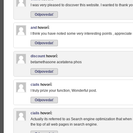
I was very pleased to discover this website. I wanted to thank you 
Odpovedať
and
hovorí:
I think you have noted some very interesting points , appreciate it
Odpovedať
discount
hovorí:
betamethasone acetatena phos
Odpovedať
cialis
hovorí:
I truly prize your function, Wonderful post.
Odpovedať
cialis
hovorí:
Actually its referred to as Search engine optimization that when i
the top of all web pages in search engine.