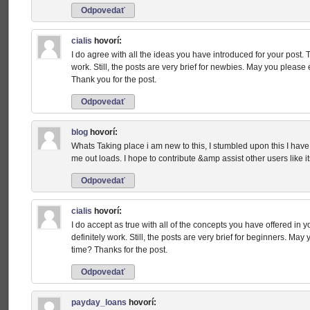
Odpovedať
cialis
hovorí:
I do agree with all the ideas you have introduced for your post. 
work. Still, the posts are very brief for newbies. May you pleas
Thank you for the post.
Odpovedať
blog
hovorí:
Whats Taking place i am new to this, I stumbled upon this I have 
me out loads. I hope to contribute &amp assist other users like i
Odpovedať
cialis
hovorí:
I do accept as true with all of the concepts you have offered in y
definitely work. Still, the posts are very brief for beginners. May
time? Thanks for the post.
Odpovedať
payday_loans
hovorí: