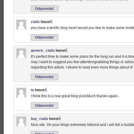
Odpovedať
cialis
hovorí:
you have a terrific blog here! would you like to make some invi
Odpovedať
generic_cialis
hovorí:
It’s perfect time to make some plans for the long run and it is tim
may I want to suggest you few attentiongrabbing things or advic
regarding this article. I desire to read even more things about it!
Odpovedať
to
hovorí:
I think this is a real great blog post.Much thanks again.
Odpovedať
buy_cialis
hovorí:
Nice site. On your blogs extremely interest and i will tell a buddi