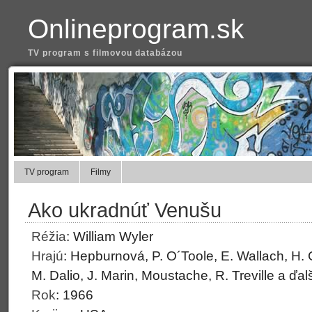
Onlineprogram.sk
TV program s filmovou databázou
TV program
Filmy
Ako ukradnúť Venušu
Réžia
:
William Wyler
Hrajú
:
Hepburnová, P. O´Toole, E. Wallach, H. Gr
M. Dalio, J. Marin, Moustache, R. Treville a ďalš
Rok
:
1966