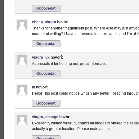
Odpovedať
cheap_viagra
hovorí:
Thanks for another magnificent post. Where else may just anybody
manner of writing? I have a presentation next week, and I’m at t
Odpovedať
viagra_uk
hovorí:
Appreciate it for helping out, great information.
Odpovedať
in
hovorí:
Hello! This post could not be written any better! Reading throu
Odpovedať
viagra_dosage
hovorí:
Excellently written writeup, doubts all bloggers offered the same
actually a greater location. Please maintain it up!
Odpovedať