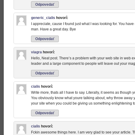
Odpovedať
generic_cialis
hovorí:
I appreciate, cause I found just what I was looking for. You ha
man. Have a great day. Bye
Odpovedať
viagra
hovorí:
Hello, Neat post. There’s a problem with your web site in web expl
leader and a large component to people will leave out your magn
Odpovedať
cialis
hovorí:
Write more, thats all I have to say. Literally, it seems as though 
You obviously know what youre talking about, why throw away you
your site when you could be giving us something enlightening t
Odpovedať
cialis
hovorí:
Fckin awesome things here. I am very glad to see your article. T